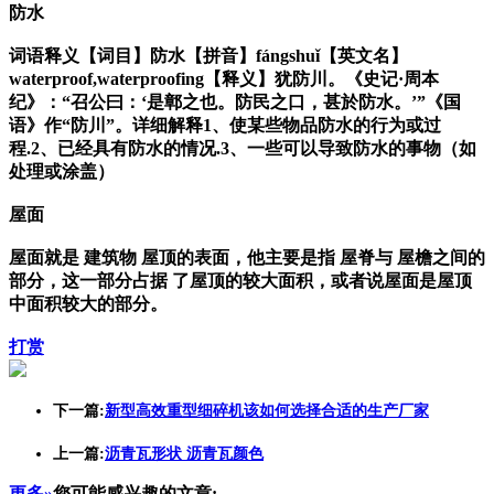
防水
词语释义【词目】防水【拼音】fángshuǐ【英文名】
waterproof,waterproofing【释义】犹防川。《史记·周本
纪》：“召公曰：‘是鄣之也。防民之口，甚於防水。’”《国
语》作“防川”。详细解释1、使某些物品防水的行为或过
程.2、已经具有防水的情况.3、一些可以导致防水的事物（如
处理或涂盖）
屋面
屋面就是 建筑物 屋顶的表面，他主要是指 屋脊与 屋檐之间的
部分，这一部分占据 了屋顶的较大面积，或者说屋面是屋顶
中面积较大的部分。
打赏
下一篇:
新型高效重型细碎机该如何选择合适的生产厂家
上一篇:
沥青瓦形状 沥青瓦颜色
更多»
您可能感兴趣的文章: