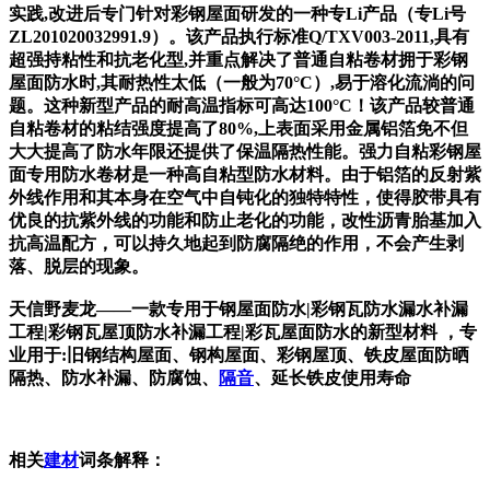
实践,改进后专门针对彩钢屋面研发的一种专Li产品（专Li号
ZL201020032991.9）。该产品执行标准Q/TXV003-2011,具有
超强持粘性和抗老化型,并重点解决了普通自粘卷材拥于彩钢
屋面防水时,其耐热性太低（一般为70°C）,易于溶化流淌的问
题。这种新型产品的耐高温指标可高达100°C！该产品较普通
自粘卷材的粘结强度提高了80%,上表面采用金属铝箔免不但
大大提高了防水年限还提供了保温隔热性能。强力自粘彩钢屋
面专用防水卷材是一种高自粘型防水材料。由于铝箔的反射紫
外线作用和其本身在空气中自钝化的独特特性，使得胶带具有
优良的抗紫外线的功能和防止老化的功能，改性沥青胎基加入
抗高温配方，可以持久地起到防腐隔绝的作用，不会产生剥
落、脱层的现象。
天信野麦龙——一款专用于钢屋面防水|彩钢瓦防水漏水补漏
工程|彩钢瓦屋顶防水补漏工程|彩瓦屋面防水的新型材料 ，专
业用于:旧钢结构屋面、钢构屋面、彩钢屋顶、铁皮屋面防晒
隔热、防水补漏、防腐蚀、
隔音
、延长铁皮使用寿命
相关
建材
词条解释：