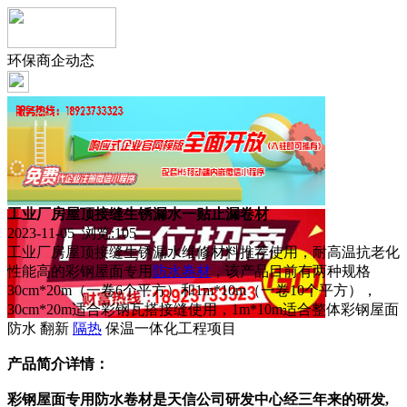
环保商企动态
工业厂房屋顶接缝生锈漏水一贴止漏卷材
2023-11-05 浏览:
105
工业厂房屋顶接缝生锈漏水维修材料推荐使用，耐高温抗老化
性能高的彩钢屋面专用
防水
卷材
，该产品目前有两种规格
30cm*20m（一卷6个平方）和1m*10m（一卷10个平方），
30cm*20m适合彩钢瓦搭接缝使用，1m*10m适合整体彩钢屋面
防水 翻新
隔热
保温一体化工程项目
产品简介详情：
彩钢屋面专用防水卷材是天信
公司研发中心经三年来的研发,