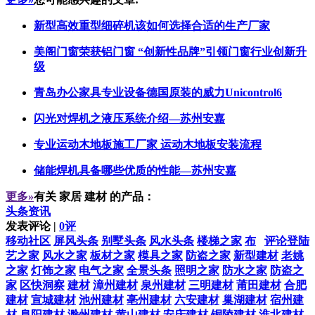
新型高效重型细碎机该如何选择合适的生产厂家
美阁门窗荣获铝门窗 “创新性品牌”引领门窗行业创新升
级
青岛办公家具专业设备德国原装的威力Unicontrol6
闪光对焊机之液压系统介绍—苏州安嘉
专业运动木地板施工厂家 运动木地板安装流程
储能焊机具备哪些优质的性能—苏州安嘉
更多»
有关
家居 建材
的产品：
头条资讯
发表评论 |
0评
移动社区
屏风头条
别墅头条
风水头条
楼梯之家
布
评论登陆
艺之家
风水之家
板材之家
模具之家
防盗之家
新型建材
老姚
之家
灯饰之家
电气之家
全景头条
照明之家
防水之家
防盗之
家
区快洞察
建材
漳州建材
泉州建材
三明建材
莆田建材
合肥
建材
宣城建材
池州建材
亳州建材
六安建材
巢湖建材
宿州建
材
阜阳建材
滁州建材
黄山建材
安庆建材
铜陵建材
淮北建材